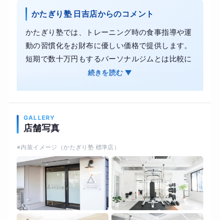
かたぎり塾 日吉店からのコメント
かたぎり塾では、トレーニング時の食事指導や運
動の習慣化をお財布に優しい価格で提供します。
短期で数十万円もするパーソナルジムとは比較に
ならないコスパで通塾が可能です。 お客様のライ
続きを読む ▼
フスタイルに合わせたプログラムで、綺麗に痩せ
るお手伝いをいたします。続けられる運動と食欲
のコントロールで、美しく身体を引き締めます。
GALLERY
また、かたぎり塾では理学療法士が監修した科学
店舗写真
的根拠に基づく指導内容により、見た目づくりと
※内装イメージ（かたぎり塾 標準店）
並行して体力や柔軟性、関節の可動域を取り戻し
ます。