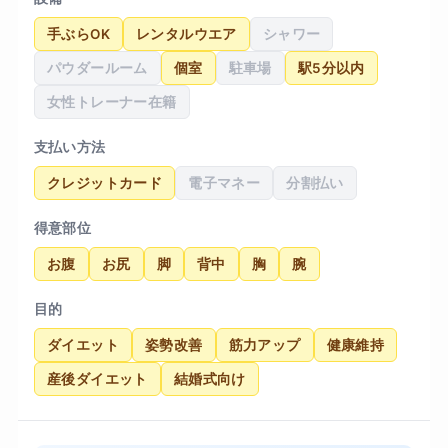
身についたことで慢性的だった肩こりが軽減し、
手ぶらOK
レンタルウエア
シャワー
日常生活での身のこなしが軽くなったことが一番
パウダールーム
個室
駐車場
駅5分以内
の収穫です。リバウンドしにくい食事の知識も無
理のない範囲で教えていただいたので、卒業後の
女性トレーナー在籍
今も自分で体型をコントロールできています。
支払い方法
クレジットカード
電子マネー
分割払い
得意部位
お腹
お尻
脚
背中
胸
腕
目的
ダイエット
姿勢改善
筋力アップ
健康維持
産後ダイエット
結婚式向け