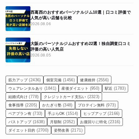
西葛西のおすすめパーソナルジム10選｜口コミ評価で
人気が高い店舗を比較
2026.08.06
大阪のパーソナルジムおすすめ22選！独自調査口コミ
評価の高い人気店
2026.08.05
(2436)
(1456)
(2556)
筋力アップ
個室完備
健康維持
(1841)
(950)
(1783)
ウェアレンタルあり
産後ダイエット
駅近
(778)
(2323)
結婚式向け
クレジットカード支払い
(2205)
(348)
(973)
食事指導
かたぎり塾
プロテイン無料
(733)
(1514)
(2166)
ペアプラン有
手ぶらOK
ヒップアップ
(1638)
(2052)
(2316)
バストアップ
月額制
お腹回りに特化
(2700)
(2171)
ダイエット目的
姿勢改善