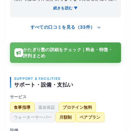
めたきっかけです。以前、大手の24時間ジムに入
続きを読む ▼
会しましたが、マシンの使い方が分からず結局幽
霊会員になってしまった苦い経験があるため、プ
すべての口コミを見る（33件）
ロに正しいフォームを教わりながら、健康的に3ヶ
月で5キロ落とすことを目標に設定しました。
【感想】 かたぎり塾を選んだ決め手は、パーソナ
かたぎり塾の詳細をチェック｜料金・特徴・
ルジムとしては圧倒的に安価な月額料金と、理学
評判まとめ
療法士が監修しているという専門性の高さでし
た。トレーニング内容は、私の反り腰や巻き肩と
いった姿勢の癖を考慮したメニューを組んでくれ
るため、ただ痩せるだけでなく、体のラインが綺
SUPPORT & FACILITIES
サポート・設備・支払い
麗になっていくのを実感できました。室内は白を
基調とした清潔感のある空間で、アロマの良い香
サービス
りが漂っており、運動が苦手な私でも「通うのが
食事指導
返金保証
プロテイン無料
楽しみ」と思えるリラックスした環境だったのが
印象的です。 【結果・変化】 週に1〜2回のペース
ウォーターサーバー
月額制
ペアプラン
で通い続けた結果、3ヶ月で4.5キロの減量に成功
しました。数字以上の変化として、正しい姿勢が
設備