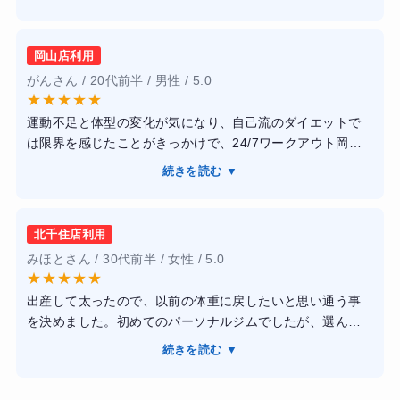
食事指導抜きのトレーニングコースでしたが、ウォームア
ップの時に軽く食事指導もして下さりました。トレーナー
の指導も、愛のある厳しさでした。また、丁寧に教えて下
岡山店利用
ったりフォームが綺麗だと褒めてもくださりモチベーショ
がんさん / 20代前半 / 男性 / 5.0
ンを上げながらトレーニングできました。
★
★
★
★
★
【結果】
運動不足と体型の変化が気になり、自己流のダイエットで
結果、半年くらい通いましたが10キロ落としました！
は限界を感じたことがきっかけで、24/7ワークアウト岡山
また食事を意識したり水をたくさん飲むなど、生活習慣も
店に通い始めました。短期間でしっかり結果を出し、健康
かわりました。
続きを読む ▼
的に引き締まった体を手に入れることを目標にしていまし
た。トレーニングは完全個室のマンツーマン指導で、人目
を気にせず集中でき、トレーナーの方がフォームや呼吸ま
北千住店利用
で丁寧に指導してくれるため、運動が苦手な私でも安心し
みほとさん / 30代前半 / 女性 / 5.0
て取り組めました。また、食事指導も無理な制限ではな
★
★
★
★
★
く、日常生活に取り入れやすい内容だった点がとても良か
出産して太ったので、以前の体重に戻したいと思い通う事
ったです。通い続けるうちに体重が落ちただけでなく、体
を決めました。初めてのパーソナルジムでしたが、選んで
が引き締まり、疲れにくくなるなど生活面でも良い変化を
良かったです。当人の目標や悩みに寄り添いながら、最適
実感できました。運動や食事への意識が自然と高まり、ト
続きを読む ▼
なメニューを提案して下さりました。そのため効率的に理
レーニング終了後も習慣として続けられています。
想の体型に近付く事が出来ました。マンツーマンで指導し