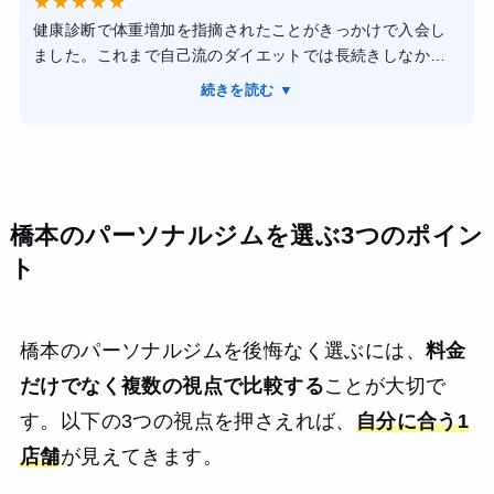
★
★
★
★
★
体力レベルに合わせて無理のないメニューを組んでくれた
健康診断で体重増加を指摘されたことがきっかけで入会し
ので、運動が苦手な私でも毎回楽しく続けられました。マ
ました。これまで自己流のダイエットでは長続きしなかっ
シンの使い方のコツや、どこの筋肉に効いているかを言葉
たため、正しいトレーニング方法と食事管理を学ぶことを
で分かりやすく言語化して指導してもらえるため、効率よ
続きを読む ▼
目標に通い始めました。
くトレーニングができている実感を持てます。
トレーニングは一人ひとりの体力や目的に合わせて調整し
結果として、4ヶ月で目標だった5キロの減量に成功し、き
てもらえます。フォームの指導がとても丁寧で、どの筋肉
つかったズボンのウエストがすんなり入るようになりまし
を意識すればよいかを分かりやすく説明してくれました。
た。また、食事に対する意識や日々の姿勢についての具体
橋本のパーソナルジムを選ぶ3つのポイン
また、食事についても無理な制限ではなく継続しやすいア
的なアドバイスもいただいたおかげで、無理な食事制限を
ドバイスが中心だったので、ストレスなく続けられまし
ト
することなく健康的な生活習慣が自然と身についたことが
た。
一番の収穫です。ウェアやシューズが無料レンタルできて
手ぶらで通える利便性も含め、コスパは非常に高いと感じ
通い始めてから数か月で体重が減少し、体脂肪率も改善し
ています。
橋本のパーソナルジムを後悔なく選ぶには、
料金
ました。以前より疲れにくくなり、日常的に運動する習慣
だけでなく複数の視点で比較する
ことが大切で
も身につきました。施設は清潔感があり予約も取りやすか
ったため、仕事をしながらでも無理なく通えました。料金
す。以下の3つの視点を押さえれば、
自分に合う1
とサービス内容のバランスが良く、初めてパーソナルジム
店舗
が見えてきます。
を利用する人にもおすすめできると感じています。