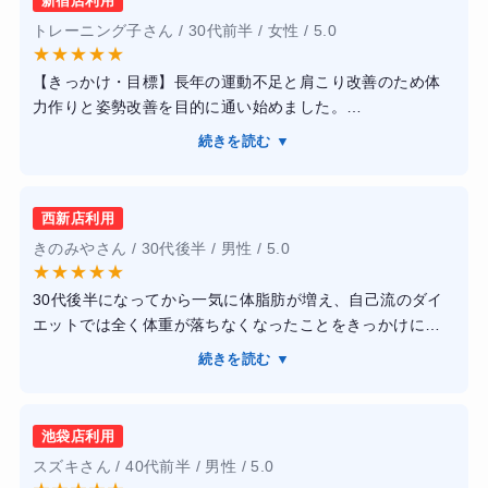
新宿店利用
トレーニング子さん / 30代前半 / 女性 / 5.0
★
★
★
★
★
【きっかけ・目標】長年の運動不足と肩こり改善のため体
力作りと姿勢改善を目的に通い始めました。
【感想】トレーナーの方は一人ひとりの体力や目標に合わ
続きを読む ▼
せてメニューを調整してくれます。またフォームの細かい
指導も丁寧で安心して取り組めました。ジム内は清潔で設
備も整っており快適にトレーニングができます。
西新店利用
【結果・変化】3か月で体のコリが軽減され体力も向上しま
きのみやさん / 30代後半 / 男性 / 5.0
した。さらに自宅でもできるストレッチやトレーニング方
★
★
★
★
★
法を教えてもらえたため生活習慣の改善にもつながりまし
30代後半になってから一気に体脂肪が増え、自己流のダイ
た。
エットでは全く体重が落ちなくなったことをきっかけに、
プロの力を借りようと一念発起して通い始めました。目標
続きを読む ▼
は半年でマイナス5キロと、崩れた体型を引き締めることで
す。
池袋店利用
パーソナルジムは敷居が高いイメージがありましたが、か
スズキさん / 40代前半 / 男性 / 5.0
たぎり塾のトレーナーさんは非常に物腰が柔らかく、私の