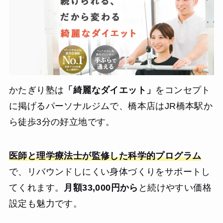
【結果・変化】
結果として、3ヶ月で体脂肪率を5%落とすことができ、周
囲からも「引き締まったね」と褒められるようになりまし
た。何より、自分自身で食事や運動をコントロールする習
慣がついたことが一番の収穫です。トレーニング中も常に
ポジティブな声かけをしてくれるので、モチベーションを
維持して楽しく通い続けることができました。
かたぎり塾は
「綺麗なダイエット」
をコンセプト
に掲げるパーソナルジムで、橋本店はJR橋本駅か
ら徒歩3分の好立地です。
医師と理学療法士が監修した科学的プログラム
で、リバウンドしにくい身体づくりをサポートし
てくれます。
月額33,000円から
と続けやすい価格
設定も魅力です。