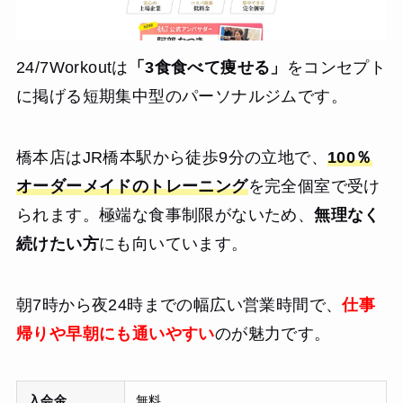
24/7Workoutは
「3食食べて痩せる」
をコンセプト
に掲げる短期集中型のパーソナルジムです。
橋本店はJR橋本駅から徒歩9分の立地で、
100％
オーダーメイドのトレーニング
を完全個室で受け
られます。極端な食事制限がないため、
無理なく
続けたい方
にも向いています。
朝7時から夜24時までの幅広い営業時間で、
仕事
帰りや早朝にも通いやすい
のが魅力です。
入会金
無料