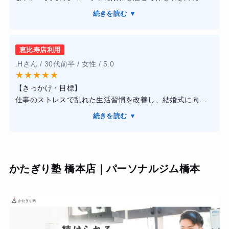
説得力が違います。きついだけの根性論ではなく、解剖学
いと思い通い始めました。パーソナルトレーニングは初め
に基づいた正しいフォームや、狙った部位に確実に効かせ
続きを読む ▼
てで緊張していましたが、担当してくれたトレーナーの方
るアプローチを細かくロジカルに教えてくれるため、毎回
が私の体力レベルに合わせて絶妙な負荷のメニューを組ん
のセッションが非常に有意義でした。糖質を極端に制限し
でくれたため、怪我なく安心して続けられました。フォー
ない健康的な食事指導も、無理なく続けられた大きな要因
恵比寿店利用
ムの指導が非常に論理的で分かりやすく、マシンの正しい
です。
.Hさん / 30代前半 / 女性 / 5.0
使い方が身についたのが大きな収穫です。結果として3ヶ月
★
★
★
★
★
で体重が6キロ減り、筋肉量が増えたことで姿勢も良くな
【結果・変化】
【きっかけ・目標】
り、毎日の食事に対する意識がガラリと変わって健康的な
約4ヶ月間しっかりと継続したところ、気にしていたお腹周
仕事のストレスで乱れた生活習慣を改善し、結婚式に向け
生活習慣が定着しました。
りがすっきりと引き締まり、胸板や肩周りに適度な筋肉が
て健康的に体を引き締めたいと思い入会を決めました。他
続きを読む ▼
ついてスーツが綺麗に着こなせるようになりました。体脂
のジムでは続かなかったので、パーソナルでしっかり管理
肪率も大幅に減少したおかげで疲れにくくなり、日々の仕
してもらえる環境を求めました。
事に対する集中力や生活の活力そのものが向上したと感じ
ています。決して安くはありませんが、それ以上の価値と
【感想】
変化を得られました。
かたぎり塾 橋本店｜パーソナルジム橋本
トレーナーの指導は非常に的確で、単なる追い込みではな
く、私の骨格やその日の体調に合わせてメニューを細かく
調整してくれました。食事指導も過度な制限ではなく、栄
養バランスを考えた「続けられる食事」を教えてもらえた
のが良かったです。