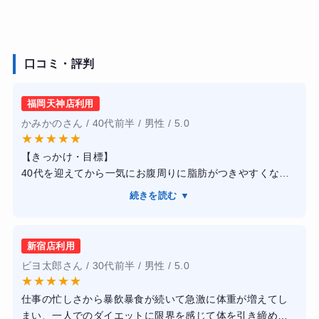
口コミ・評判
福岡天神店利用
かみかのさん / 40代前半 / 男性 / 5.0
★
★
★
★
★
【きっかけ・目標】
40代を迎えてから一気にお腹周りに脂肪がつきやすくな
り、自己流のランニングや食事制限だけでは体型が崩れる
続きを読む ▼
一方でした。単に体重を落とすだけでなく、健康的に引き
締まった動ける身体と筋肉をしっかりとつけたいと思い、
クチコミの評価が高かったこちらへの入会を決めました。
新宿店利用
ビヨ太郎さん / 30代前半 / 男性 / 5.0
【感想】
★
★
★
★
★
トレーナーの皆さんが非常に知識豊富で、自身のボディメ
仕事の忙しさから暴飲暴食が続いて急激に体重が増えてし
イク実績もあるプロフェッショナルばかりなので、指導の
まい、一人でのダイエットに限界を感じて体を引き締めた