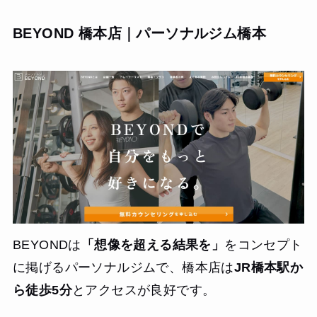
て頂ける上、完全個室なので集中してトレーニングに取り
組めました。費用も比較的リーズナブルで、金銭的な負担
BEYOND 橋本店｜パーソナルジム橋本
が少ないです。綺麗に引き締まった、健康的な体型になれ
ました。
BEYONDは
「想像を超える結果を」
をコンセプト
に掲げるパーソナルジムで、橋本店は
JR橋本駅か
ら徒歩5分
とアクセスが良好です。