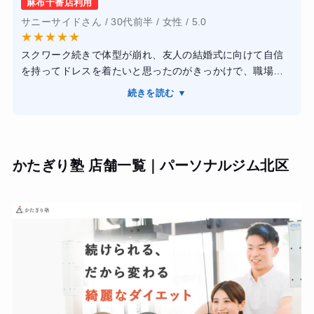
でした。理論に基づいたサプリメントの摂取タイミングな
麻布十番店利用
仕事帰りに寄る場合、どうしても気になるのが荷物の多さ
どのアドバイスも非常にプロフェッショナルです。
サニーサイドさん / 30代前半 / 女性 / 5.0
です。
【結果・変化】
★
★
★
★
★
その点を考えると、やはりこういった店舗サービスが手厚
2ヶ月のコースで体脂肪率が18%から12%まで落ち、目標だ
スクワーク続きで体型が崩れ、友人の結婚式に向けて自信
いところに行きたいなと思います。
った腹筋のラインがはっきりと見えるようになりました。
を持ってドレスを着たいと思ったのがきっかけで、職場か
友人からも「肩幅が広くなった」と驚かれます。何より、
ら通いやすいBEYOND麻布十番店を選びました。
また、プロテインを持っていく必要がなく店で出してくれ
続きを読む ▼
正しいフォームで高重量を扱う楽しさを知ったことで、ジ
店内は想像以上にスタイリッシュで、高級ホテルのような
るのもポイントが高いです。
ム通いが「義務」から「最高の趣味」に変わりました。ウ
清潔感があり、通うこと自体がモチベーションに繋がりま
ェアやプロテインも用意されており、アメニティも充実し
す。トレーナーさんは大会入賞者などのプロフェッショナ
ているので、仕事の合間にモチベーション高く通い続ける
ルばかりで、単に追い込むだけでなく、私の骨格や筋肉の
ことができました。
かたぎり塾 店舗一覧｜パーソナルジム北区
付き方に合わせた理論的な指導をしてくれました。特に
「糖質制限を一切しない」食事管理のおかげで、大好きな
白米を我慢することなく、ストレスを溜めずに続けられた
のは驚きです。
結果として3ヶ月で体重以上に見た目が引き締まり、長年の
悩みだった猫背も改善されました。料金は決して安くはあ
りませんが、リバウンドしにくい正しい知識と自信を手に
入れられたので、30代の自己投資としては非常に価値のあ
る体験だったと感じています。