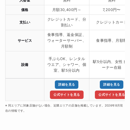
入会金
無料
無料
価格
月額30,400円～
7,200円〜
クレジットカード、分
支払い
クレジットカード
割払い
食事指導、返金保証、
サービス
ウォーターサーバー、
食事指導、月額制
月額制
手ぶらOK、レンタル
駅5分以内、女性ト
設備
ウエア、シャワー、個
ーナー在籍
室、駅5分以内
詳細を見る
詳細を見る
公式サイトを見る
公式サイトを見る
※ 同エリアに対象店舗がない場合、近隣エリアの店舗を掲載しています。2026年8月現
在の情報です。