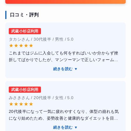
口コミ・評判
武蔵小杉店利用
タカシさん / 30代後半 / 男性 / 5.0
★
★
★
★
★
これまではジムに入会しても何をすればいいか分からず挫
折してばかりでしたが、マンツーマンで正しいフォームを
基礎から叩き込んでもらえたおかげで、運動が初めて楽し
続きを読む ▼
いと思えるようになりました。トレーナーの方は解剖学的
な知識が非常に豊富で、私の体の硬さや癖に合わせたメニ
ューを組んでくれるため、怪我の心配もなく安心して追い
武蔵小杉店利用
込むことができました。3ヶ月継続した結果、体重は8キロ
みさきさん / 20代後半 / 女性 / 5.0
減り、ウエスト周りが見違えるほどスッキリして昔のズボ
★
★
★
★
★
ンが履けるようになったのが一番の喜びです。理学療法士
20代後半になって一気に疲れやすくなり、体型の崩れも気
が監修しているだけあって、ただ痩せるだけでなく姿勢も
になり始めたため、姿勢改善と健康的なダイエットを目的
良くなり、長年悩んでいた肩こりも解消されました。
に通い始めました。ハードすぎる運動は続く自信がなかっ
続きを読む ▼