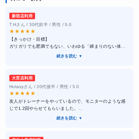
新宿店利用
T.Hさん / 30代前半 / 男性 / 5.0
★
★
★
★
★
【きっかけ・目標】
ガリガリでも肥満でもない、いわゆる「締まりのない体
型」を打破したくて入会しました。夏に海へ行く予定があ
続きを読む ▼
ったため、単に体重を落とすのではなく、胸板を厚くし腹
筋を割る「魅せる体作り」を目標に掲げました。
【感想】
大宮店利用
新宿店を利用しましたが、トレーナー全員が大会入賞者レ
Hotasyさん / 20代後半 / 男性 / 5.0
ベルの身体をしており、説得力が段違いでした。トレーニ
★
★
★
★
★
ングはかなりハードですが、こちらの限界を見極めた上で
友人がトレーナーをやっているので、モニターのような感
の追い込み方が絶妙で、自分一人では絶対に到達できない
じで1.2回やらせてもらいました。
強度で追い込めます。「あと1回！」の掛け声でモチベーシ
ジムの中はとても清潔感あふれるもので、快適に過ごすこ
ョンが爆上がりします。また、BEYONDの大きな特徴であ
続きを読む ▼
とができました。
る「糖質を制限しない食事管理」は、米を食べながら痩せ
また、服や靴、タオルなどを持って行かなくても大丈夫な
られるので、空腹のストレスがほとんどなかったのが驚き
点が何よりも魅力的でした。