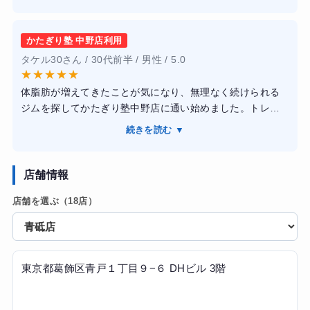
たのですが、かたぎり塾は「綺麗なダイエット」を掲げて
いる通り、理学療法士などの専門知識を持ったトレーナー
さんが、体に無理のない範囲でじっくりと筋肉に効かせる
かたぎり塾 中野店利用
指導をしてくれました。パーソナルジムにありがちな厳し
タケル30さん / 30代前半 / 男性 / 5.0
い食事制限や、プロテインなどの強引な勧誘が一切なく、
★
★
★
★
★
普段の食事で何を意識すればいいかを優しく教えてくれた
体脂肪が増えてきたことが気になり、無理なく続けられる
のが嬉しかったです。白を基調としたアロマの香る空間
ジムを探してかたぎり塾中野店に通い始めました。トレー
で、いつも清潔感がありリラックスしてトレーニングに集
ナーの方はとても話しやすく、運動経験が少ない自分でも
中できました。3ヶ月継続した結果、体重は3キロ減と緩や
続きを読む ▼
取り組みやすいメニューを組んでくれました。毎回フォー
かですが、猫背が改善されて周りから「スタイルが良くな
ムを丁寧に見てくれるので、効いている感覚が分かりやす
ったね」と褒められるようになりました。月謝制で他社よ
かったです。食事のアドバイスも押しつけがましくなく、
店舗情報
りも圧倒的にリーズナブルなので、コスパ良く長く続けた
続けやすい内容でした。通い始めてから体が軽くなり、週
い人に本当におすすめです。
店舗を選ぶ（18店）
末に外出することが増えるなど生活習慣にも良い変化が出
ています。施設も清潔で落ち着いた雰囲気でした。
東京都葛飾区青戸１丁目９−６ DHビル 3階