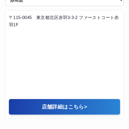
た。通い始めて約3か月で体重は4kg減り、ウエストや腕周
りも引き締まりました。また、間食を控える習慣や野菜中
心の食生活が身につき、健康意識が高まったことも大きな
〒115-0045 東京都北区赤羽3-3-2 ファーストコート赤
変化です。生活全体が整い、自分に自信が持てるようにな
羽1F
った点が最も嬉しかったです。
店舗詳細はこちら
>