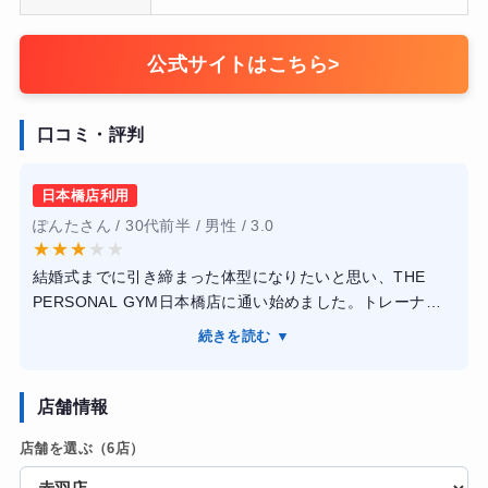
公式サイトはこちら
>
口コミ・評判
日本橋店利用
ぽんたさん / 30代前半 / 男性 / 3.0
★
★
★
★
★
結婚式までに引き締まった体型になりたいと思い、THE
PERSONAL GYM日本橋店に通い始めました。トレーナー
の方は私の体力やライフスタイルに合わせて無理のないト
続きを読む ▼
レーニングメニューを作ってくれ、筋力トレーニングだけ
でなく有酸素運動や柔軟運動もバランスよく取り入れてく
れました。食事指導も具体的で、日々の食事内容を写真で
店舗情報
報告する形式だったため、改善点が明確になり実践しやす
店舗を選ぶ（6店）
かったです。最初はハードな運動に不安もありましたが、
丁寧な指導のおかげで徐々に慣れ、無理なく続けられまし