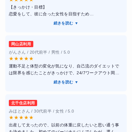
【きっかけ・目標】
恋愛をして、彼に合った女性を目指すため
【感想】
続きを読む ▼
食事指導抜きのトレーニングコースでしたが、ウォームア
ップの時に軽く食事指導もして下さりました。トレーナー
の指導も、愛のある厳しさでした。また、丁寧に教えて下
岡山店利用
ったりフォームが綺麗だと褒めてもくださりモチベーショ
がんさん / 20代前半 / 男性 / 5.0
ンを上げながらトレーニングできました。
★
★
★
★
★
【結果】
運動不足と体型の変化が気になり、自己流のダイエットで
結果、半年くらい通いましたが10キロ落としました！
は限界を感じたことがきっかけで、24/7ワークアウト岡山
また食事を意識したり水をたくさん飲むなど、生活習慣も
店に通い始めました。短期間でしっかり結果を出し、健康
かわりました。
続きを読む ▼
的に引き締まった体を手に入れることを目標にしていまし
た。トレーニングは完全個室のマンツーマン指導で、人目
を気にせず集中でき、トレーナーの方がフォームや呼吸ま
北千住店利用
で丁寧に指導してくれるため、運動が苦手な私でも安心し
みほとさん / 30代前半 / 女性 / 5.0
て取り組めました。また、食事指導も無理な制限ではな
★
★
★
★
★
く、日常生活に取り入れやすい内容だった点がとても良か
出産して太ったので、以前の体重に戻したいと思い通う事
ったです。通い続けるうちに体重が落ちただけでなく、体
を決めました。初めてのパーソナルジムでしたが、選んで