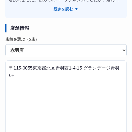
が引き締まり、疲れにくくなるなど生活面でも良い変化を
良かったです。当人の目標や悩みに寄り添いながら、最適
実感できました。運動や食事への意識が自然と高まり、ト
続きを読む ▼
なメニューを提案して下さりました。そのため効率的に理
レーニング終了後も習慣として続けられています。
想の体型に近付く事が出来ました。マンツーマンで指導し
て頂ける上、完全個室なので集中してトレーニングに取り
店舗情報
組めました。費用も比較的リーズナブルで、金銭的な負担
店舗を選ぶ（5店）
が少ないです。綺麗に引き締まった、健康的な体型になれ
ました。
〒115-0055東京都北区赤羽西1-4-15 グランデージ赤羽
6F