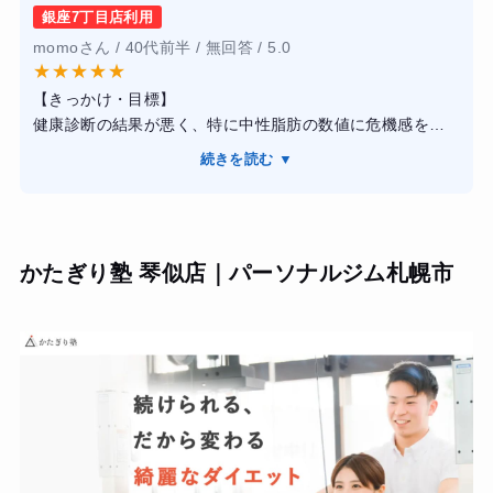
銀座7丁目店利用
【感想】 トレーニングは週2回で、限界の少し先を攻める絶
momoさん / 40代前半 / 無回答 / 5.0
妙な強度設定でした。トレーナーさんは解剖学的な知識が
★
★
★
★
★
豊富で、「今どこの筋肉を使っているか」を論理的に説明
【きっかけ・目標】
してくれるため、納得感を持って取り組めました。また、
健康診断の結果が悪く、特に中性脂肪の数値に危機感を覚
毎日の食事報告が非常に役立ちました。単に制限するだけ
えたのが入会の動機です。自力でのダイエットに限界を感
でなく「何を食べるべきか」を細かく指導してくれるた
続きを読む ▼
じ、自分を追い込める環境で「標準体重への到達」と「血
め、メンタル面でも支えられました。
液検査の数値改善」を掲げてスタートしました。
【感想】
【結果・変化】 2ヶ月のコースで体重はマイナス8kg、体脂
銀座7丁目店を利用しましたが、施設内は高級ホテルのよう
肪率は10%近く落ち、目標だった腹筋のラインが見えるま
かたぎり塾 琴似店｜パーソナルジム札幌市
なホスピタリティに溢れていました。トレーニングは非常
でになりました。一番の収穫は、正しい食事の知識が身に
にハードで、自分一人では絶対にやめてしまう一歩先まで
ついたことです。コンビニや外食でも太りにくい選択がで
トレーナーが鼓舞して追い込んでくれます。また、アプリ
きるようになり、卒業後もリバウンドせずに体型を維持で
を使った毎日の食事報告が想像以上に効果的でした。専属
きています。料金は安くありませんが、一過性のものでは
トレーナーから届く詳細なフィードバックにより、栄養学
ない「一生モノの習慣」が手に入ったので、投資価値は十
的な知識が自然と身につき、漫然と食べていた食生活が劇
分にあると感じています。
的に見直されました。
【結果・変化】
4ヶ月間のプログラムで体重は14kg落ち、ウエストも驚くほ