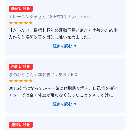
新宿店利用
トレーニング子さん / 30代前半 / 女性 / 5.0
★
★
★
★
★
【きっかけ・目標】長年の運動不足と肩こり改善のため体
力作りと姿勢改善を目的に通い始めました。
【感想】トレーナーの方は一人ひとりの体力や目標に合わ
続きを読む ▼
せてメニューを調整してくれます。またフォームの細かい
指導も丁寧で安心して取り組めました。ジム内は清潔で設
備も整っており快適にトレーニングができます。
西新店利用
【結果・変化】3か月で体のコリが軽減され体力も向上しま
きのみやさん / 30代後半 / 男性 / 5.0
した。さらに自宅でもできるストレッチやトレーニング方
★
★
★
★
★
法を教えてもらえたため生活習慣の改善にもつながりまし
30代後半になってから一気に体脂肪が増え、自己流のダイ
た。
エットでは全く体重が落ちなくなったことをきっかけに、
プロの力を借りようと一念発起して通い始めました。目標
続きを読む ▼
は半年でマイナス5キロと、崩れた体型を引き締めることで
す。
池袋店利用
パーソナルジムは敷居が高いイメージがありましたが、か