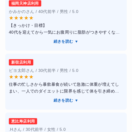
福岡天神店利用
かみかのさん / 40代前半 / 男性 / 5.0
★
★
★
★
★
【きっかけ・目標】
40代を迎えてから一気にお腹周りに脂肪がつきやすくな
り、自己流のランニングや食事制限だけでは体型が崩れる
続きを読む ▼
一方でした。単に体重を落とすだけでなく、健康的に引き
締まった動ける身体と筋肉をしっかりとつけたいと思い、
クチコミの評価が高かったこちらへの入会を決めました。
新宿店利用
ビヨ太郎さん / 30代前半 / 男性 / 5.0
【感想】
★
★
★
★
★
トレーナーの皆さんが非常に知識豊富で、自身のボディメ
仕事の忙しさから暴飲暴食が続いて急激に体重が増えてし
イク実績もあるプロフェッショナルばかりなので、指導の
まい、一人でのダイエットに限界を感じて体を引き締めた
説得力が違います。きついだけの根性論ではなく、解剖学
いと思い通い始めました。パーソナルトレーニングは初め
に基づいた正しいフォームや、狙った部位に確実に効かせ
続きを読む ▼
てで緊張していましたが、担当してくれたトレーナーの方
るアプローチを細かくロジカルに教えてくれるため、毎回
が私の体力レベルに合わせて絶妙な負荷のメニューを組ん
のセッションが非常に有意義でした。糖質を極端に制限し
でくれたため、怪我なく安心して続けられました。フォー
ない健康的な食事指導も、無理なく続けられた大きな要因
恵比寿店利用
ムの指導が非常に論理的で分かりやすく、マシンの正しい
です。
.Hさん / 30代前半 / 女性 / 5.0
使い方が身についたのが大きな収穫です。結果として3ヶ月