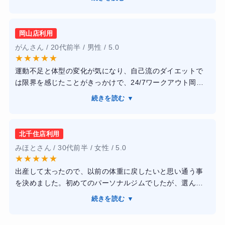
食事指導抜きのトレーニングコースでしたが、ウォームア
ップの時に軽く食事指導もして下さりました。トレーナー
の指導も、愛のある厳しさでした。また、丁寧に教えて下
岡山店利用
ったりフォームが綺麗だと褒めてもくださりモチベーショ
がんさん / 20代前半 / 男性 / 5.0
ンを上げながらトレーニングできました。
★
★
★
★
★
【結果】
運動不足と体型の変化が気になり、自己流のダイエットで
結果、半年くらい通いましたが10キロ落としました！
は限界を感じたことがきっかけで、24/7ワークアウト岡山
また食事を意識したり水をたくさん飲むなど、生活習慣も
店に通い始めました。短期間でしっかり結果を出し、健康
かわりました。
続きを読む ▼
的に引き締まった体を手に入れることを目標にしていまし
た。トレーニングは完全個室のマンツーマン指導で、人目
を気にせず集中でき、トレーナーの方がフォームや呼吸ま
北千住店利用
で丁寧に指導してくれるため、運動が苦手な私でも安心し
みほとさん / 30代前半 / 女性 / 5.0
て取り組めました。また、食事指導も無理な制限ではな
★
★
★
★
★
く、日常生活に取り入れやすい内容だった点がとても良か
出産して太ったので、以前の体重に戻したいと思い通う事
ったです。通い続けるうちに体重が落ちただけでなく、体
を決めました。初めてのパーソナルジムでしたが、選んで
が引き締まり、疲れにくくなるなど生活面でも良い変化を
良かったです。当人の目標や悩みに寄り添いながら、最適
実感できました。運動や食事への意識が自然と高まり、ト
続きを読む ▼
なメニューを提案して下さりました。そのため効率的に理
レーニング終了後も習慣として続けられています。
想の体型に近付く事が出来ました。マンツーマンで指導し