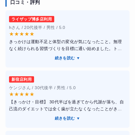
口コミ・評判
ライザップ博多店利用
hさん / 20代後半 / 男性 / 5.0
★
★
★
★
★
きっかけは運動不足と体型の変化が気になったこと。無理
なく続けられる習慣づくりを目標に通い始めました。トレ
ーニングは個人のレベルに合わせて調整してくれ、フォー
続きを読む ▼
ムや負荷の説明も丁寧で安心感があります。食事や生活習
慣のアドバイスも現実的で実践しやすいです。体重は大き
く減っていませんが、体が引き締まり、運動する習慣が自
新宿店利用
然と身につきました。通いやすい雰囲気で、無理な追い込
ケンジさん / 30代後半 / 男性 / 5.0
みがないのが良い点です。体調や予定に合わせて調整して
★
★
★
★
★
くれるので、継続が苦手な人にも向いていると感じまし
【きっかけ・目標】 30代半ばを過ぎてから代謝が落ち、自
た。
己流のダイエットでは全く歯が立たなくなったことがきっ
かけです。健康診断の結果も悪く、「人生で一度は腹筋を
続きを読む ▼
割ってみたい」という目標を掲げ、逃げ場をなくすために
最大手のライザップへの入会を決めました。