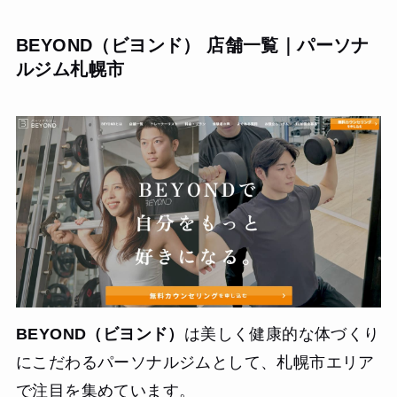
て頂ける上、完全個室なので集中してトレーニングに取り
組めました。費用も比較的リーズナブルで、金銭的な負担
BEYOND（ビヨンド） 店舗一覧｜パーソナ
が少ないです。綺麗に引き締まった、健康的な体型になれ
ルジム札幌市
ました。
BEYOND（ビヨンド）
は美しく健康的な体づくり
にこだわるパーソナルジムとして、札幌市エリア
で注目を集めています。