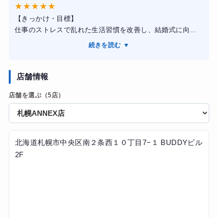
★
★
★
★
★
で体重が6キロ減り、筋肉量が増えたことで姿勢も良くな
【結果・変化】
【きっかけ・目標】
り、毎日の食事に対する意識がガラリと変わって健康的な
約4ヶ月間しっかりと継続したところ、気にしていたお腹周
仕事のストレスで乱れた生活習慣を改善し、結婚式に向け
生活習慣が定着しました。
りがすっきりと引き締まり、胸板や肩周りに適度な筋肉が
て健康的に体を引き締めたいと思い入会を決めました。他
続きを読む ▼
ついてスーツが綺麗に着こなせるようになりました。体脂
のジムでは続かなかったので、パーソナルでしっかり管理
肪率も大幅に減少したおかげで疲れにくくなり、日々の仕
してもらえる環境を求めました。
事に対する集中力や生活の活力そのものが向上したと感じ
店舗情報
ています。決して安くはありませんが、それ以上の価値と
【感想】
変化を得られました。
店舗を選ぶ（5店）
トレーナーの指導は非常に的確で、単なる追い込みではな
く、私の骨格やその日の体調に合わせてメニューを細かく
調整してくれました。食事指導も過度な制限ではなく、栄
養バランスを考えた「続けられる食事」を教えてもらえた
のが良かったです。
北海道札幌市中央区南２条西１０丁目7−１ BUDDYビル
2F
【結果・変化】
結果として、3ヶ月で体脂肪率を5%落とすことができ、周
囲からも「引き締まったね」と褒められるようになりまし
た。何より、自分自身で食事や運動をコントロールする習
慣がついたことが一番の収穫です。トレーニング中も常に