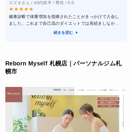
スズキさん / 40代前半 / 男性 / 5.0
たぎり塾のトレーナーさんは非常に物腰が柔らかく、私の
★
★
★
★
★
体力レベルに合わせて無理のないメニューを組んでくれた
健康診断で体重増加を指摘されたことがきっかけで入会し
ので、運動が苦手な私でも毎回楽しく続けられました。マ
ました。これまで自己流のダイエットでは長続きしなかっ
シンの使い方のコツや、どこの筋肉に効いているかを言葉
たため、正しいトレーニング方法と食事管理を学ぶことを
で分かりやすく言語化して指導してもらえるため、効率よ
続きを読む ▼
目標に通い始めました。
くトレーニングができている実感を持てます。
トレーニングは一人ひとりの体力や目的に合わせて調整し
結果として、4ヶ月で目標だった5キロの減量に成功し、き
てもらえます。フォームの指導がとても丁寧で、どの筋肉
つかったズボンのウエストがすんなり入るようになりまし
Reborn Myself 札幌店｜パーソナルジム札
を意識すればよいかを分かりやすく説明してくれました。
た。また、食事に対する意識や日々の姿勢についての具体
幌市
また、食事についても無理な制限ではなく継続しやすいア
的なアドバイスもいただいたおかげで、無理な食事制限を
ドバイスが中心だったので、ストレスなく続けられまし
することなく健康的な生活習慣が自然と身についたことが
た。
一番の収穫です。ウェアやシューズが無料レンタルできて
手ぶらで通える利便性も含め、コスパは非常に高いと感じ
通い始めてから数か月で体重が減少し、体脂肪率も改善し
ています。
ました。以前より疲れにくくなり、日常的に運動する習慣
も身につきました。施設は清潔感があり予約も取りやすか
ったため、仕事をしながらでも無理なく通えました。料金
とサービス内容のバランスが良く、初めてパーソナルジム
を利用する人にもおすすめできると感じています。