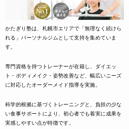
ど引き締まりました。後日の健康診断では、再検査対象だ
った数値がすべて基準値内に戻り、医師からも驚かれまし
た。料金は確かに高額ですが、一過性の減量ではなく、人
生後半に向けた「健康の買い戻し」と「正しい生活習慣の
かたぎり塾は、札幌市エリアで「無理なく続けら
習得」ができたと考えれば、十分に価値がある投資だった
と感じています。
れる」パーソナルジムとして支持を集めていま
す。
専門資格を持つトレーナーが在籍し、ダイエッ
ト・ボディメイク・姿勢改善など、幅広いニーズ
に対応したオーダーメイド指導を実施。
科学的根拠に基づくトレーニングと、負担の少な
い食事サポートにより、初心者でも着実に成果を
実感しやすい点が特徴です。